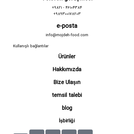
+9821 - 46104384
+989300178203
e-posta
info@mojdeh-food.com
Kullanışlı bağlantılar
Ürünler
Hakkımızda
Bize Ulaşın
temsil talebi
blog
İşbirliği