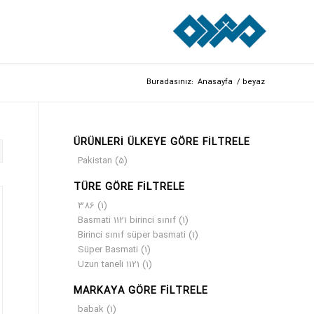
Buradasınız:
Anasayfa
/
beyaz
ÜRÜNLERI ÜLKEYE GÖRE FILTRELE
Pakistan
(5)
TÜRE GÖRE FILTRELE
386
(1)
Basmati 1121 birinci sınıf
(1)
Birinci sınıf süper basmati
(1)
Süper Basmati
(1)
Uzun taneli 1121
(1)
MARKAYA GÖRE FILTRELE
babak
(1)