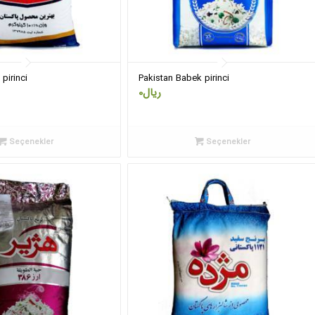
pirinci
Pakistan Babek pirinci
0
ریال
Seçenekler
Seçenekler