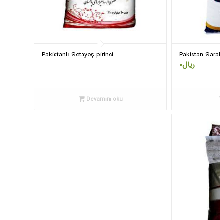
Pakistanlı Setayeş pirinci
Pakistan Saral 
0
ریال
Devamını oku