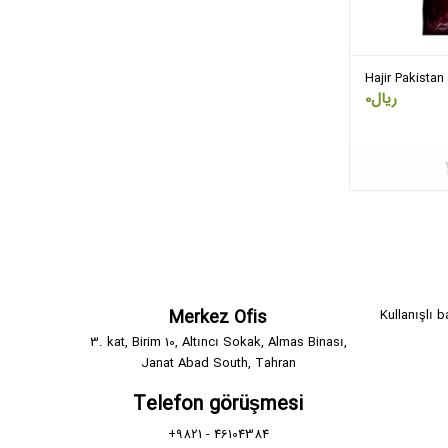
Hajir Pakistan 
0
ریال
Merkez Ofis
Kullanışlı b
3. kat, Birim 10, Altıncı Sokak, Almas Binası,
Janat Abad South, Tahran
Telefon görüşmesi
+9821 - 46104384