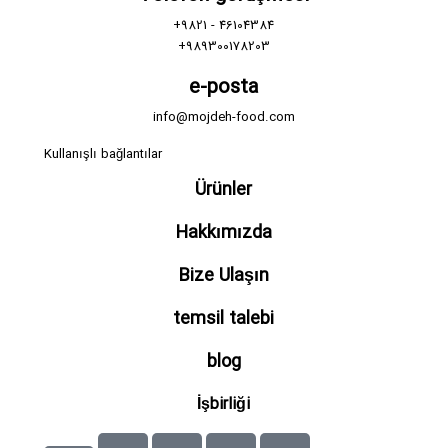
+9821 - 46104384
+989300178203
e-posta
info@mojdeh-food.com
Kullanışlı bağlantılar
Ürünler
Hakkımızda
Bize Ulaşın
temsil talebi
blog
İşbirliği