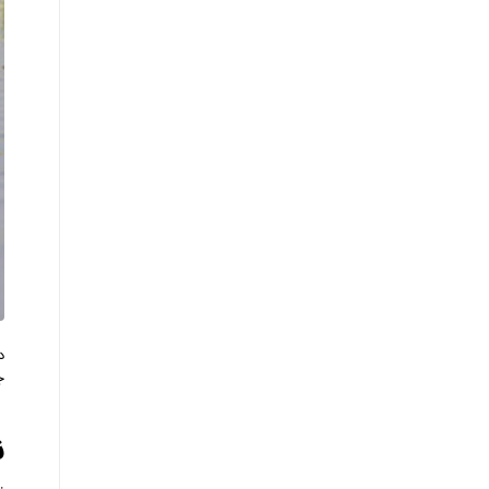
د
ج
ن