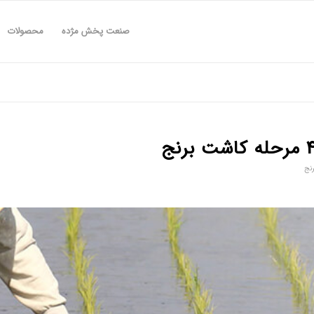
صنعت پخش مژده
محصولات
له کاشت برنج
رنج