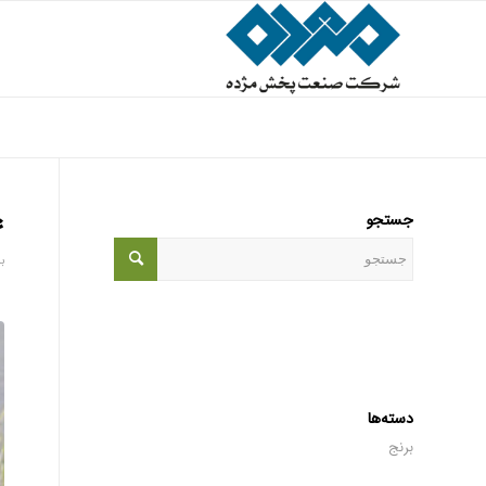
جستجو
4 مرح
ب
دسته‌ها
برنج