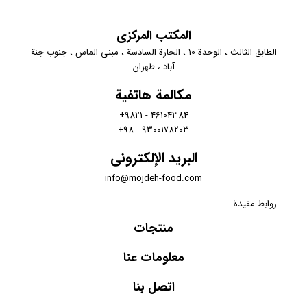
المكتب المركزي
الطابق الثالث ، الوحدة 10 ، الحارة السادسة ، مبنى الماس ، جنوب جنة
آباد ، طهران
مكالمة هاتفية
46104384 - 9821+
9300178203 - 98+
البريد الإلكتروني
info@mojdeh-food.com
روابط مفيدة
منتجات
معلومات عنا
اتصل بنا