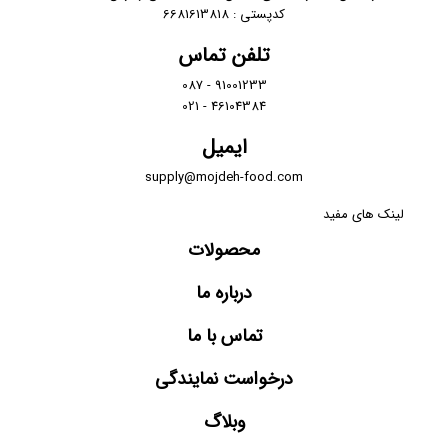
کدپستی : 6681613818
تلفن تماس
91001233 - 087
46104384 - 021
ایمیل
supply@mojdeh-food.com
لینک های مفید
محصولات
درباره ما
تماس با ما
درخواست نمایندگی
وبلاگ