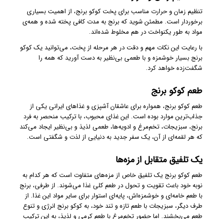
تنظیم زمان و حرارت مناسب برای پخت کوکو برنج، از اهمیت بسیاری
برخوردار است. مطمئن شوید که برنج به مدت کافی پخته شده و همه‌ی
مواد به طور یکنواخت در هم مخلوط شده‌اند.
با رعایت این نکات مهم و دقت در هر مرحله از پخت، می‌توانید یک کوکو
برنج بسیار خوشمزه و با طعمی بی‌نظیر به دست آورید که همه را
شگفت‌زده خواهد کرد.
طعم کوکو برنج
طعم کوکو برنج، همواره برای عاشقان آشپزی و غذاهای ایرانی یکی از
جذاب‌ترین موارد بوده است. این غذای محبوب، با ترکیب منحصر به فرد
برنج، سبزیجات، تخم‌مرغ و ادویه‌ها، طعمی لذیذ و بی‌نظیر ایجاد می‌کند
که هر لقمه‌ای از آن، یک سفر جدید به دنیایی از لذت و شگفتی است.
یک تلفیق متقابل از مزه‌ها
طعم کوکو برنج یک تلفیق خاص از مزه‌های متفاوت است که هر کدام به
نوبه خود باعث تقویت و تحول در طعم کلی غذا می‌شوند. از طرفی، برنج
با طعم خامه‌ای و خوشمزه‌اش، پایه‌ای استوار برای سایر مواد این غذا. از
طرف دیگر، سبزیجات با طعم تازه و تند خود، به کوکو برنج انرژی و تنوع
طعم می‌بخشند. اما حضور تخم‌مرغ با طعم کرمی و لذیذ، به این ترکیب