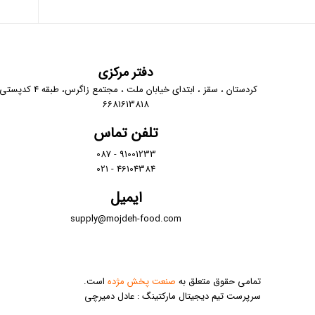
دفتر مرکزی
کردستان ، سقز ، ابتدای خیابان ملت ، مجتمع زاگرس، طبقه 4 
6681613818
تلفن تماس
91001233 - 087
46104384 - 021
ایمیل
supply@mojdeh-food.com
تمامی حقوق متعلق به
صنعت پخش مژده
است.
سرپرست تیم دیجیتال مارکتینگ : عادل دمیرچی