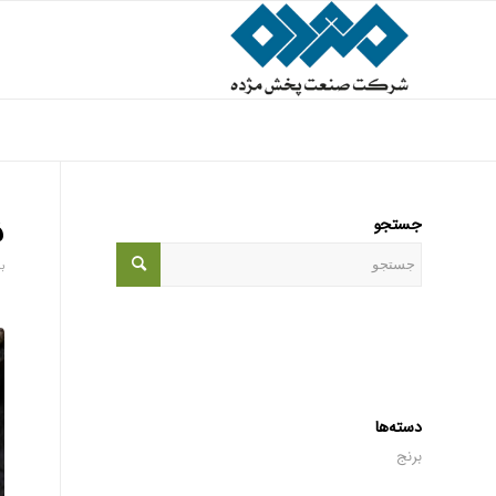
جستجو
ف
ب
دسته‌ها
برنج