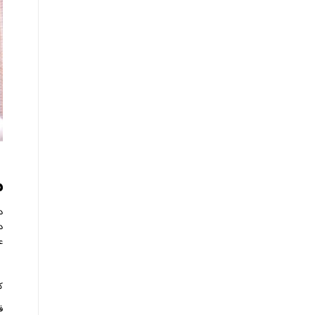
م
ع
ک
ف