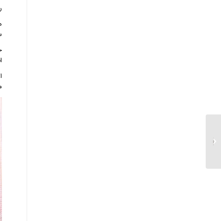
ر
ه
س
ح
ا
ا
م
پخت صحیح برنج نیم دانه
چگونه است؟ ساده و
خوشمزه...