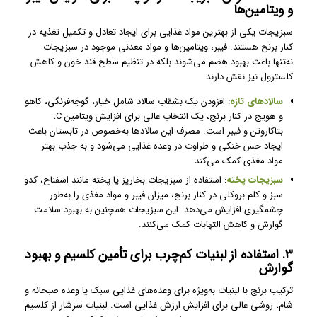
و ویتامین‌ها
سبزیجات یکی از بهترین مواد غذایی برای ایجاد تعادل و تکمیل تغذیه در
کنار برنج هستند. فیبر، ویتامین‌ها و مواد معدنی موجود در سبزیجات
نه‌تنها باعث بهبود هضم می‌شوند بلکه در تنظیم سطح قند خون و کاهش
کلسترول نیز نقش دارند.
سالادهای تازه
: افزودن یک بشقاب سالاد شامل خیار، گوجه‌فرنگی، کاهو
و هویج در کنار برنج، یک انتخاب عالی برای افزایش ویتامین C،
بتاکاروتن و فیبر است. مصرف این سالادها به‌خصوص در تابستان باعث
ایجاد حس خنکی و طراوت در وعده غذایی می‌شود و به جذب بهتر
مواد مغذی کمک می‌کند.
سبزیجات پخته
: استفاده از سبزیجات بخارپز یا پخته مانند اسفناج، کدو
سبز و کلم بروکلی در کنار برنج، میزان فیبر و مواد مغذی را به‌طور
چشمگیری افزایش می‌دهد. این سبزیجات همچنین به بهبود سلامت
گوارش و کاهش التهابات کمک می‌کنند.
۳. استفاده از لبنیات کم‌چرب برای تأمین کلسیم و بهبود
گوارش
ترکیب برنج با لبنیات به‌ویژه برای وعده‌های غذایی سبک یا وعده صبحانه و
شام، روشی عالی برای افزایش ارزش غذایی است. لبنیات سرشار از کلسیم