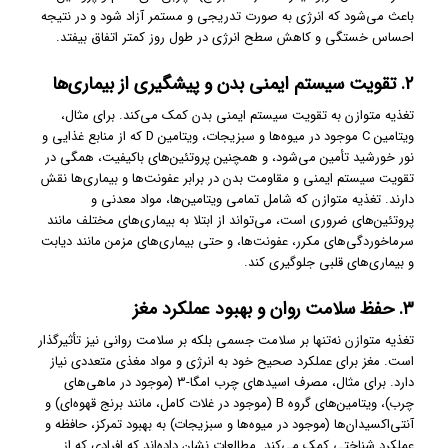
باعث می‌شود که انرژی به صورت تدریجی و مستمر آزاد شود و در نتیجه
احساس خستگی و کاهش سطح انرژی در طول روز کمتر اتفاق بیفتد.
۲. تقویت سیستم ایمنی بدن و پیشگیری از بیماری‌ها
تغذیه متوازن به تقویت سیستم ایمنی بدن کمک می‌کند. برای مثال،
ویتامین C موجود در میوه‌ها و سبزیجات، ویتامین D که از منابع غذایی و
نور خورشید تأمین می‌شود، و همچنین پروتئین‌های باکیفیت، همگی در
تقویت سیستم ایمنی و مقاومت بدن در برابر عفونت‌ها و بیماری‌ها نقش
دارند. تغذیه متوازن که شامل تمامی ویتامین‌ها، مواد معدنی و
پروتئین‌های ضروری است، می‌تواند از ابتلا به بیماری‌های مختلف مانند
سرماخوردگی‌های مکرر، عفونت‌ها، و حتی بیماری‌های مزمن مانند دیابت
و بیماری‌های قلبی جلوگیری کند.
۳. حفظ سلامت روان و بهبود عملکرد مغز
تغذیه متوازن نه‌تنها بر سلامت جسمی بلکه بر سلامت روانی نیز تأثیرگذار
است. مغز برای عملکرد صحیح خود به انرژی و مواد مغذی متعددی نیاز
دارد. برای مثال، مصرف اسیدهای چرب امگا-3 (موجود در ماهی‌های
چرب)، ویتامین‌های گروه B (موجود در غلات کامل، مانند برنج قهوه‌ای) و
آنتی‌اکسیدان‌ها (موجود در میوه‌ها و سبزیجات) به بهبود تمرکز، حافظه و
عملکرد شناختی کمک می‌کند. مطالعات نشان داده‌اند که افرادی که از