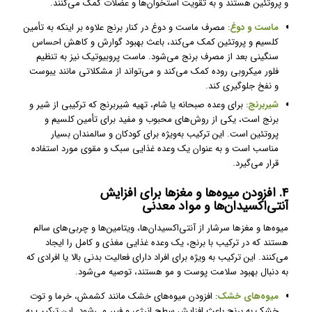
و پروتئین هستند و به تقویت استخوان‌ها و عضلات کمک می‌کنند.
ماست و دوغ
: مصرف ماست و دوغ در کنار برنج علاوه بر اینکه به تأمین
کلسیم و پروتئین کمک می‌کند، باعث بهبود گوارش و کاهش احساس
سنگینی بعد از مصرف برنج می‌شود. ماست پروبیوتیک نیز به تنظیم
فلور میکروبی روده کمک می‌کند و می‌تواند از مشکلاتی مانند یبوست
و نفخ جلوگیری کند.
شیربرنج
: برای وعده صبحانه یا شام، تهیه شیربرنج که ترکیبی از شیر و
برنج است، یکی از روش‌های محبوب و مفید برای تأمین کلسیم و
پروتئین است. این ترکیب به‌ویژه برای کودکان و سالمندان بسیار
مناسب است و به عنوان یک وعده غذایی سبک و مقوی مورد استفاده
قرار می‌گیرد.
۴. افزودن میوه‌ها و مغزها برای افزایش
آنتی‌اکسیدان‌ها و مواد معدنی
میوه‌ها و مغزها سرشار از آنتی‌اکسیدان‌ها، ویتامین‌ها و چربی‌های سالم
هستند که در ترکیب با برنج، یک وعده غذایی مغذی و کامل را ایجاد
می‌کنند. این ترکیب به ویژه برای افراد دارای فعالیت بدنی بالا یا افرادی که
به دنبال بهبود سلامت پوست و مو هستند، توصیه می‌شود.
میوه‌های خشک
: افزودن میوه‌های خشک مانند کشمش، خرما و توت
خشک به برنج باعث افزایش سطح انرژی و فیبر می‌شود. این ترکیب به