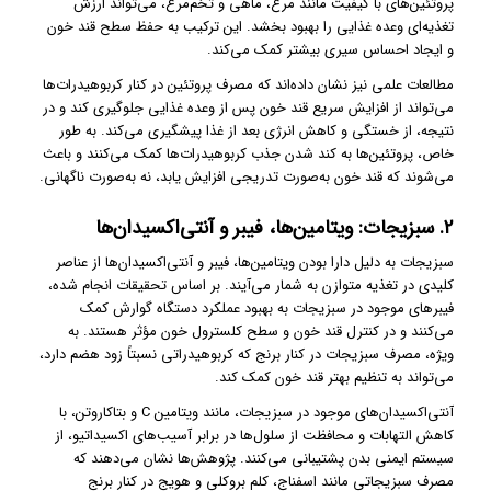
پروتئین‌های با کیفیت مانند مرغ، ماهی و تخم‌مرغ، می‌تواند ارزش
تغذیه‌ای وعده غذایی را بهبود بخشد. این ترکیب به حفظ سطح قند خون
و ایجاد احساس سیری بیشتر کمک می‌کند.
مطالعات علمی نیز نشان داده‌اند که مصرف پروتئین در کنار کربوهیدرات‌ها
می‌تواند از افزایش سریع قند خون پس از وعده غذایی جلوگیری کند و در
نتیجه، از خستگی و کاهش انرژی بعد از غذا پیشگیری می‌کند. به طور
خاص، پروتئین‌ها به کند شدن جذب کربوهیدرات‌ها کمک می‌کنند و باعث
می‌شوند که قند خون به‌صورت تدریجی افزایش یابد، نه به‌صورت ناگهانی.
۲. سبزیجات: ویتامین‌ها، فیبر و آنتی‌اکسیدان‌ها
سبزیجات به دلیل دارا بودن ویتامین‌ها، فیبر و آنتی‌اکسیدان‌ها از عناصر
کلیدی در تغذیه متوازن به شمار می‌آیند. بر اساس تحقیقات انجام شده،
فیبرهای موجود در سبزیجات به بهبود عملکرد دستگاه گوارش کمک
می‌کنند و در کنترل قند خون و سطح کلسترول خون مؤثر هستند. به
ویژه، مصرف سبزیجات در کنار برنج که کربوهیدراتی نسبتاً زود هضم دارد،
می‌تواند به تنظیم بهتر قند خون کمک کند.
آنتی‌اکسیدان‌های موجود در سبزیجات، مانند ویتامین C و بتاکاروتن، با
کاهش التهابات و محافظت از سلول‌ها در برابر آسیب‌های اکسیداتیو، از
سیستم ایمنی بدن پشتیبانی می‌کنند. پژوهش‌ها نشان می‌دهند که
مصرف سبزیجاتی مانند اسفناج، کلم بروکلی و هویج در کنار برنج