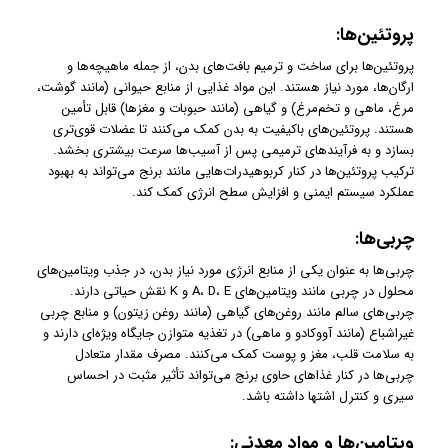
پروتئین‌ها
:
پروتئین‌ها برای ساخت و ترمیم بافت‌های بدن، از جمله ماهیچه‌ها و
ارگان‌ها، مورد نیاز هستند. این مواد غذایی از منابع حیوانی (مانند گوشت،
مرغ، ماهی و تخم‌مرغ) و گیاهی (مانند حبوبات و مغزها) قابل تأمین
هستند. پروتئین‌های باکیفیت به بدن کمک می‌کنند تا عضلات قوی‌تری
بسازد و به فرآیندهای ترمیمی پس از آسیب‌ها سرعت بیشتری بخشد.
ترکیب پروتئین‌ها در کنار کربوهیدرات‌هایی مانند برنج می‌تواند به بهبود
عملکرد سیستم ایمنی و افزایش سطح انرژی کمک کند.
چربی‌ها
:
چربی‌ها به عنوان یکی از منابع انرژی مورد نیاز بدن، در جذب ویتامین‌های
محلول در چربی مانند ویتامین‌های A، D، E و K نقش حیاتی دارند.
چربی‌های سالم مانند روغن‌های گیاهی (مانند روغن زیتون) و منابع چربی
غیراشباع (مانند آووکادو و ماهی) در تغذیه متوازن جایگاه ویژه‌ای دارند و
به سلامت قلب، مغز و پوست کمک می‌کنند. مصرف مقدار متعادل
چربی‌ها در کنار غذاهای حاوی برنج می‌تواند تأثیر مثبت در احساس
سیری و کنترل اشتها داشته باشد.
ویتامین‌ها و مواد معدنی
: