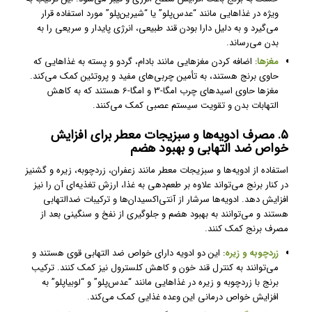
ویژه در غذاهایی مانند “عدس‌پلو” یا “شیرین‌پلو” مورد استفاده قرار
می‌گیرد و به دلیل دارا بودن قند طبیعی، انرژی پایدار و سریعی را به
بدن می‌رساند.
مغزها
: اضافه کردن مغزهایی مانند بادام، گردو و پسته به غذاهایی که
حاوی برنج هستند، به تأمین چربی‌های مفید و پروتئین کمک می‌کند.
مغزها حاوی اسیدهای چرب امگا-3 و امگا-6 هستند که به کاهش
التهابات بدن و تقویت سیستم عصبی کمک می‌کنند.
۵. مصرف ادویه‌ها و سبزیجات معطر برای افزایش
خواص ضد التهابی و بهبود هضم
استفاده از ادویه‌ها و سبزیجات معطر مانند زعفران، زردچوبه، زیره و گشنیز
در کنار برنج می‌تواند علاوه بر طعم‌دهی به غذا، ارزش تغذیه‌ای آن را نیز
افزایش دهد. ادویه‌ها سرشار از آنتی‌اکسیدان‌ها و ترکیبات ضدالتهابی
هستند و می‌توانند به بهبود هضم و جلوگیری از نفخ و سنگینی بعد از
مصرف برنج کمک کنند.
زردچوبه و زیره
: این دو ادویه دارای خواص ضد التهابی قوی هستند و
می‌توانند به کنترل قند خون و کاهش کلسترول نیز کمک کنند. ترکیب
برنج با زردچوبه و زیره در غذاهایی مانند “عدس‌پلو” و “لوبیاپلو” به
افزایش خواص درمانی این وعده غذایی کمک می‌کند.