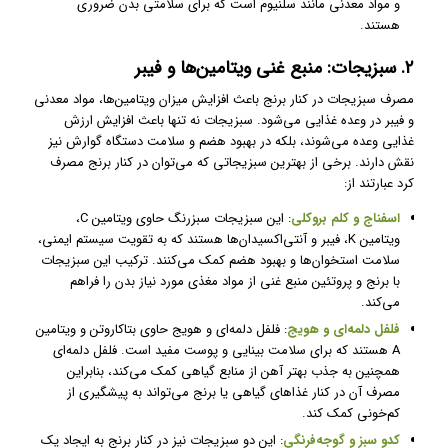
و مواد معدنی مانند سلنیوم است که برای سلامتی بدن ضروری
هستند.
۲. سبزیجات: منبع غنی ویتامین‌ها و فیبر
مصرف سبزیجات در کنار برنج باعث افزایش میزان ویتامین‌ها، مواد معدنی
و فیبر در وعده غذایی می‌شود. سبزیجات نه تنها باعث افزایش ارزش
غذایی وعده می‌شوند، بلکه در بهبود هضم و سلامت دستگاه گوارش نیز
نقش دارند. برخی از بهترین سبزیجاتی که می‌توان در کنار برنج مصرف
کرد عبارتند از:
اسفناج و کلم بروکلی
: این سبزیجات سبزرنگ حاوی ویتامین C،
ویتامین K، فیبر و آنتی‌اکسیدان‌ها هستند که به تقویت سیستم ایمنی،
سلامت استخوان‌ها و بهبود هضم کمک می‌کنند. ترکیب این سبزیجات
با برنج و پروتئین منبع غنی از مواد مغذی مورد نیاز بدن را فراهم
می‌کند.
فلفل دلمه‌ای و هویج
: فلفل دلمه‌ای و هویج حاوی بتاکاروتن و ویتامین
A هستند که برای سلامت بینایی و پوست مفید است. فلفل دلمه‌ای
همچنین به جذب بهتر آهن از منابع گیاهی کمک می‌کند، بنابراین
مصرف آن در کنار غذاهای گیاهی یا برنج می‌تواند به پیشگیری از
کم‌خونی کمک کند.
کدو سبز و گوجه‌فرنگی
: این دو سبزیجات نیز در کنار برنج به ایجاد یک