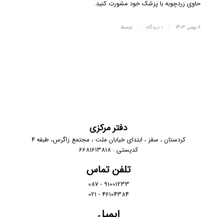
حاوی زردچوبه با پزشک خود مشورت کنید.
/
/
6 بهمن 1403
0 دیدگاه
توسط
دفتر مرکزی
کردستان ، سقز ، ابتدای خیابان ملت ، مجتمع زاگرس، طبقه 4
کدپستی : 6681613818
تلفن تماس
91001233 - 087
46104384 - 021
ایمیل