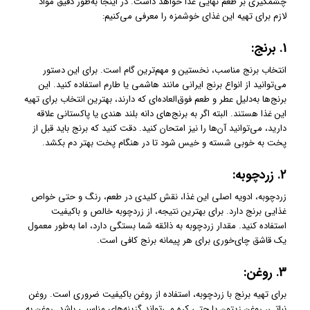
چشمگیری بر طعم نهایی غذا خواهد داشت. در اینجا به‌طور دقیق مواد
لازم برای تهیه این غذای خوشمزه را معرفی می‌کنیم:
1.
برنج:
انتخاب برنج مناسب، نخستین و مهم‌ترین گام است. برای این دستور
می‌توانید از انواع برنج ایرانی مانند هاشمی یا طارم استفاده کنید. این
برنج‌ها به‌دلیل عطر و طعم فوق‌العاده‌ای که دارند، بهترین انتخاب برای تهیه
این غذا هستند. البته اگر به برنج‌های دانه بلند هندی یا پاکستانی علاقه
دارید، می‌توانید آن‌ها را نیز امتحان کنید. دقت کنید که برنج باید قبل از
پخت به خوبی شسته و خیس شود تا در هنگام پخت بهتر دم بکشد.
2.
زردچوبه:
زردچوبه، ادویه اصلی این غذا، نقش کلیدی در طعم، رنگ و حتی خواص
غذایی برنج دارد. برای بهترین نتیجه، از زردچوبه خالص و باکیفیت
استفاده کنید. مقدار زردچوبه به ذائقه شما بستگی دارد، اما به‌طور معمول
یک قاشق چای‌خوری برای هر پیمانه برنج کافی است.
3.
روغن:
برای تهیه برنج با زردچوبه، استفاده از روغن باکیفیت ضروری است. روغن
نباتی، روغن زیتون یا حتی کره می‌تواند گزینه‌های مناسبی باشد. روغن به