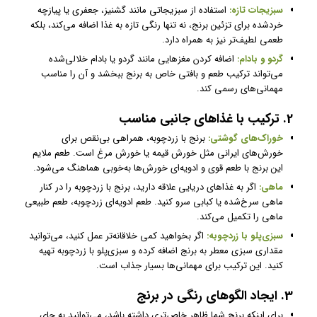
سبزیجات تازه:
استفاده از سبزیجاتی مانند گشنیز، جعفری یا پیازچه
خردشده برای تزئین برنج، نه تنها رنگی تازه به غذا اضافه می‌کند، بلکه
طعمی لطیف‌تر نیز به همراه دارد.
گردو و بادام:
اضافه کردن مغزهایی مانند گردو یا بادام خلالی‌شده
می‌تواند ترکیب طعم و بافتی خاص به برنج ببخشد و آن را مناسب
مهمانی‌های رسمی کند.
2. ترکیب با غذاهای جانبی مناسب
خوراک‌های گوشتی:
برنج با زردچوبه، همراهی بی‌نقص برای
خورش‌های ایرانی مثل خورش قیمه یا خورش مرغ است. طعم ملایم
این برنج با طعم قوی و ادویه‌ای خورش‌ها به‌خوبی هماهنگ می‌شود.
ماهی:
اگر به غذاهای دریایی علاقه دارید، برنج با زردچوبه را در کنار
ماهی سرخ‌شده یا کبابی سرو کنید. طعم ادویه‌ای زردچوبه، طعم طبیعی
ماهی را تکمیل می‌کند.
سبزی‌پلو با زردچوبه:
اگر بخواهید کمی خلاقانه‌تر عمل کنید، می‌توانید
مقداری سبزی معطر به برنج اضافه کرده و سبزی‌پلو با زردچوبه تهیه
کنید. این ترکیب برای مهمانی‌ها بسیار جذاب است.
3. ایجاد الگوهای رنگی در برنج
برای اینکه برنج شما ظاهر خاص‌تری داشته باشد، می‌توانید به جای