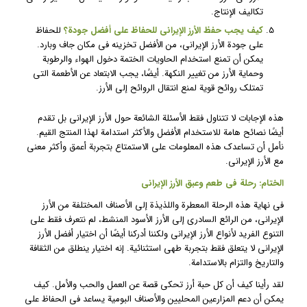
تكاليف الإنتاج.
كيف يجب حفظ الأرز الإيراني للحفاظ على أفضل جودة؟
للحفاظ
على جودة الأرز الإيراني، من الأفضل تخزينه في مكان جاف وبارد.
يمكن أن تمنع استخدام الحاويات الختمة دخول الهواء والرطوبة
وحماية الأرز من تغيير النكهة. أيضًا، يجب الابتعاد عن الأطعمة التي
تمتلك روائح قوية لمنع انتقال الروائح إلى الأرز.
هذه الإجابات لا تتناول فقط الأسئلة الشائعة حول الأرز الإيراني بل تقدم
أيضًا نصائح هامة للاستخدام الأفضل والأكثر استدامة لهذا المنتج القيم.
نأمل أن تساعدك هذه المعلومات على الاستمتاع بتجربة أعمق وأكثر معنى
مع الأرز الإيراني.
الختام: رحلة في طعم وعبق الأرز الإيراني
في نهاية هذه الرحلة المعطرة واللذيذة إلى الأصناف المختلفة من الأرز
الإيراني، من الرائع السادري إلى الأرز الأسود المنشط، لم نتعرف فقط على
التنوع الفريد لأنواع الأرز الإيراني ولكننا أدركنا أيضًا أن اختيار أفضل الأرز
الإيراني لا يتعلق فقط بتجربة طهي استثنائية. إنه اختيار ينطلق من الثقافة
والتاريخ والتزام بالاستدامة.
لقد رأينا كيف أن كل حبة أرز تحكي قصة عن العمل والحب والأمل. كيف
يمكن أن دعم المزارعين المحليين والأصناف البومية يساعد في الحفاظ على