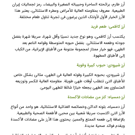
أرز طارم، برائحته الساحرة وحبيباته الصغيرة والبيضاء، رمز لجماليات إيران
الطبيعية. معروف بمقاومته العالية للأمراض وعطره الاستثنائي، يعتبر هذا
الأرز الخيار الأول لأولئك الذين يرغبون في تجربة تناول طعام مختلفة.
أرز كاظمي: طعم فريد
يكتسب أرز كاظمي، وهو نوع جديد نسبيًا وأقل شهرة، سريعًا شهرة بفضل
جودته وطعمه الاستثنائي. بفضل حبوبه المتوسطة وقوامه الناعم بعد
الطهي، فهو خيار ممتاز لمجموعة متنوعة من الأطباق الإيرانية، من الكباب
إلى الأطباق المطهوة.
أرز شيرودي: حبوب كبيرة وقوية
أرز شيرودي، بحبوبه الكبيرة وقوته العالية في الطهي، مثالي بشكل خاص
للأطباق التي تتطلب أوقات طهي طويلة. مقاومته العالية للكسر وتوزيعه
المتساوي بعد الطهي يجعله خيارًا شائعًا للطهي اليومي.
أرز دمسياه: كنز من مضادات الأكسدة
أرز دمسياه، بلونه الداكن وخصائصه الغذائية الاستثنائية، هو واحد من أنواع
الأرز التي اكتسبت سريعًا شعبية بين محبي الأطعمة الصحية والطبيعية.
بالإضافة إلى طعمه الممتع والمميز، يحتوي هذا الأرز على مضادات الأكسدة
ويقدم فوائد صحية عديدة.