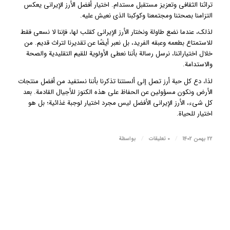
تراثنا الثقافي وتعزيز مستقبل مستدام. اختيار أفضل الأرز الإيراني يعكس
التزامنا بصحتنا ومجتمعنا وكوكبنا الذي نعيش عليه.
لذلك، عندما نضع طاولة ونختار الأرز الإيراني كقلب لها، فإننا لا نسعى فقط
للاستمتاع بطعمه وعبقه الفريد، بل نعبر أيضًا عن تقديرنا لتراث قديم. من
خلال اختياراتنا، نرسل رسالة بأننا نعطي الأولوية للقيم التقليدية والصحة
والاستدامة.
لذا، دع كل حبة أرز تصل إلى ألسنتنا تذكرنا بأننا نستفيد من أفضل منتجات
الأرض ونكون مسؤولين عن الحفاظ على هذه الكنوز للأجيال القادمة. بعد
كل شيء، الأرز الإيراني الأفضل ليس مجرد اختيار لوجبة غذائية؛ بل هو
اختيار للحياة.
/
/
22 بهمن 1402
0 تعليقات
بواسطة