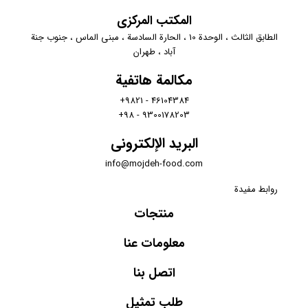
المكتب المركزي
الطابق الثالث ، الوحدة 10 ، الحارة السادسة ، مبنى الماس ، جنوب جنة
آباد ، طهران
مكالمة هاتفية
46104384 - 9821+
9300178203 - 98+
البريد الإلكتروني
info@mojdeh-food.com
روابط مفيدة
منتجات
معلومات عنا
اتصل بنا
طلب تمثيل