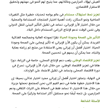
العيش لهؤلاء المزارعين وعائلاتهم، مما يتيح لهم النمو في مهنتهم وتحقيق
الاستقرار الاقتصادي.
تعزيز نمط استهلاك مستدام
في عالم يواجه تحديات خطيرة مثل التغيرات
المناخية ونمو السكان، زادت أهمية اختيار المنتجات المستدامة والمحلية.
من خلال اختيار الأرز الإيراني، نساعد في تقليل التأثير البيئي للنقل الدولي
وفي نفس الوقت ندعم الإنتاج الزراعي المستدام داخل البلاد.
التأثير على الصحة وجودة الحياة
نظرًا لجودته العالية وخصائصه الغذائية
الفريدة، يمكن أن يكون الأرز الإيراني له تأثير إيجابي على الصحة وجودة
الحياة. اختيار أفضل أرز إيراني يعني الاستفادة من منتج تم زراعته بعناية
وانتباه، مما يمكن أن يسهم في تحسين الصحة.
تعزيز الاقتصاد الوطني
يلعب دعم الإنتاج المحلي، خاصة في الزراعة، دورًا
هامًا في تعزيز الاقتصاد الوطني. من خلال شراء الأرز الإيراني، نسرع في
دورة الاقتصاد المحلي ونساعد في تقليل الاعتماد على الواردات.
في النهاية، يتجاوز اختيار أفضل أرز إيراني مجرد اختيار غذائي بسيط؛ إن
هذا الاختيار خطوة هامة في دعم القيم التي نحن كمجتمع نحملها عزيزة.
من خلال هذا الاختيار، لا نساعد فقط في الحفاظ على التراث الثقافي ودعم
المزارعين، بل نتجه أيضًا نحو مستقبل أكثر استدامة وتركيزًا على الصحة.
الأسئلة الشائعة