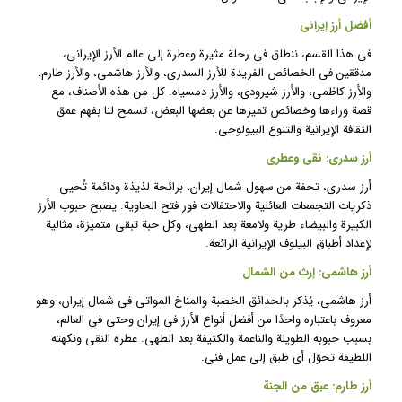
أفضل أرز إيراني
في هذا القسم، ننطلق في رحلة مثيرة وعطرة إلى عالم الأرز الإيراني،
مدققين في الخصائص الفريدة للأرز السدري، والأرز هاشمي، والأرز طارم،
والأرز كاظمي، والأرز شيرودي، والأرز دمسياه. كل من هذه الأصناف، مع
قصة وراءها وخصائص تميزها عن بعضها البعض، تسمح لنا بفهم عمق
الثقافة الإيرانية والتنوع البيولوجي.
أرز سدري: نقي وعطري
أرز سدري، تحفة من سهول شمال إيران، برائحة لذيذة ودائمة تُحيي
ذكريات التجمعات العائلية والاحتفالات فور فتح الحاوية. يصبح حبوب الأرز
الكبيرة والبيضاء طرية ولامعة بعد الطهي، وكل حبة تبقى متميزة، مثالية
لإعداد أطباق البيلوف الإيرانية الرائعة.
أرز هاشمي: إرث من الشمال
أرز هاشمي، يُذكر بالحدائق الخصبة والمناخ المواتي في شمال إيران، وهو
معروف باعتباره واحدًا من أفضل أنواع الأرز في إيران وحتى في العالم،
بسبب حبوبه الطويلة والناعمة والكثيفة بعد الطهي. عطره النقي ونكهته
اللطيفة تحوّل أي طبق إلى عمل فني.
أرز طارم: عبق من الجنة