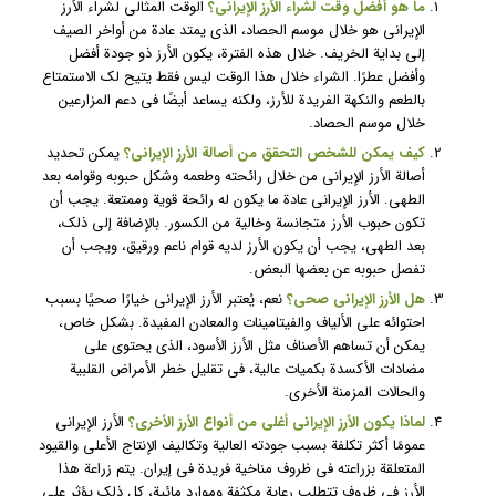
ما هو أفضل وقت لشراء الأرز الإيراني؟
الوقت المثالي لشراء الأرز
الإيراني هو خلال موسم الحصاد، الذي يمتد عادة من أواخر الصيف
إلى بداية الخريف. خلال هذه الفترة، يكون الأرز ذو جودة أفضل
وأفضل عطرًا. الشراء خلال هذا الوقت ليس فقط يتيح لك الاستمتاع
بالطعم والنكهة الفريدة للأرز، ولكنه يساعد أيضًا في دعم المزارعين
خلال موسم الحصاد.
كيف يمكن للشخص التحقق من أصالة الأرز الإيراني؟
يمكن تحديد
أصالة الأرز الإيراني من خلال رائحته وطعمه وشكل حبوبه وقوامه بعد
الطهي. الأرز الإيراني عادة ما يكون له رائحة قوية وممتعة. يجب أن
تكون حبوب الأرز متجانسة وخالية من الكسور. بالإضافة إلى ذلك،
بعد الطهي، يجب أن يكون الأرز لديه قوام ناعم ورقيق، ويجب أن
تفصل حبوبه عن بعضها البعض.
هل الأرز الإيراني صحي؟
نعم، يُعتبر الأرز الإيراني خيارًا صحيًا بسبب
احتوائه على الألياف والفيتامينات والمعادن المفيدة. بشكل خاص،
يمكن أن تساهم الأصناف مثل الأرز الأسود، الذي يحتوي على
مضادات الأكسدة بكميات عالية، في تقليل خطر الأمراض القلبية
والحالات المزمنة الأخرى.
لماذا يكون الأرز الإيراني أغلى من أنواع الأرز الأخرى؟
الأرز الإيراني
عمومًا أكثر تكلفة بسبب جودته العالية وتكاليف الإنتاج الأعلى والقيود
المتعلقة بزراعته في ظروف مناخية فريدة في إيران. يتم زراعة هذا
الأرز في ظروف تتطلب رعاية مكثفة وموارد مائية، كل ذلك يؤثر على