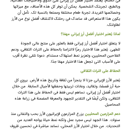
في الختام، يعتمد اختيار أفضل أرز إيراني على الذوق والاحتياجات الغذائية،
وبالطبع، تجربتك الشخصية. يمكن أن توفر كل هذه الأصناف، مع ميزاتها
وخصائصها الفريدة، تجربة طعام مختلفة وممتعة بالنسبة لك. نأمل أن
يكون هذا الاستعراض قد ساعدك في رحلتك لاكتشاف أفضل نوع من الأرز
لطاولتك.
لماذا يُعتبر اختيار أفضل أرز إيراني مهمًا؟
لا يتعلق اختيار أفضل أرز إيراني فقط بالعثور على منتج عالي الجودة
للطهي. يُعتبر هذا الاختيار رمزًا لالتزامنا بالحفاظ على التراث الثقافي، ودعم
الفلاحين المحليين، وتعزيز نمط استهلاك مستدام. دعونا نلقي نظرة أقرب
على الأسباب التي تجعل هذا الاختيار مهمًا جدًا.
الحفاظ على التراث الثقافي
يُعتبر الأرز الإيراني جزءًا لا يتجزأ من ثقافة وتاريخ هذه الأرض. يروي كل
حبة أرز قصصًا، وتقاليد، وعادات تربيتها وحفظها الأجيال السابقة. من خلال
اختيار أفضل أرز إيراني، نساهم ليس فقط في الحفاظ على هذا التراث
الثقافي، ولكن أيضًا في التقدير للجهود والمعرفة المضمنة في زراعة هذه
المحاصيل.
دعم المزارعين المحليين
يزرع المزارعون الإيرانيون الأرز بحب والتفاني منذ
سنوات. هذا الجهد ليس مجرد عمل ولكنه نمط حياة يواجه العديد من
التحديات. من خلال اختيار الأرز المحلي، نساعد مباشرة في تحسين ظروف