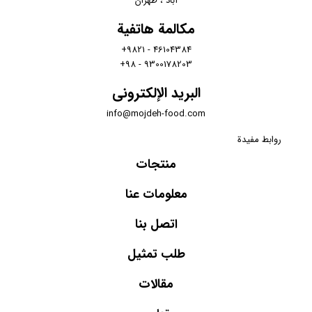
آباد ، طهران
مكالمة هاتفية
46104384 - 9821+
9300178203 - 98+
البريد الإلكتروني
info@mojdeh-food.com
روابط مفيدة
منتجات
معلومات عنا
اتصل بنا
طلب تمثيل
مقالات