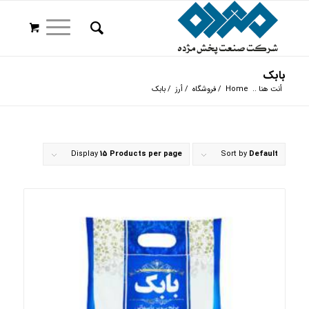
بابک
أنت هنا ..
Home
/
فروشگاه
/
أرز
/
بابک
Display
15 Products per page
Sort by
Default