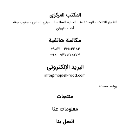
المكتب المركزي
الطابق الثالث ، الوحدة 10 ، الحارة السادسة ، مبنى الماس ، جنوب جنة
آباد ، طهران
مكالمة هاتفية
46104384 - 9821+
9300178203 - 98+
البريد الإلكتروني
info@mojdeh-food.com
روابط مفيدة
منتجات
معلومات عنا
اتصل بنا